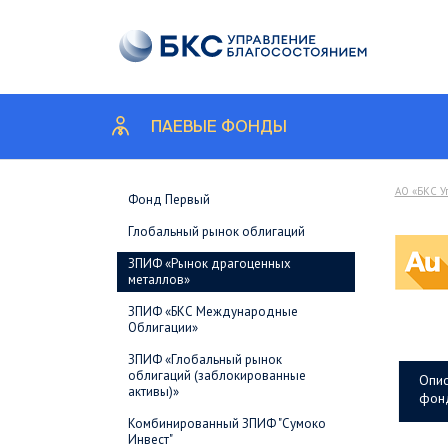
ПАЕВЫЕ ФОНДЫ
АО «БКС У
Фонд Первый
Глобальный рынок облигаций
ЗПИФ «Рынок драгоценных
металлов»
ЗПИФ «БКС Международные
Облигации»
ЗПИФ «Глобальный рынок
облигаций (заблокированные
Опис
активы)»
фон
Комбинированный ЗПИФ "Сумоко
Инвест"