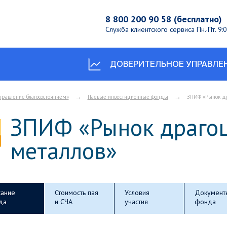
8 800 200 90 58 (бесплатно)
Служба клиентского сервиса
Пн.-Пт. 9
ДОВЕРИТЕЛЬНОЕ УПРАВЛЕ
→
→
правление благосостоянием»
Паевые инвестиционные фонды
ЗПИФ «Рынок д
ЗПИФ «Рынок драго
металлов»
ание
Стоимость пая
Условия
Документ
да
и СЧА
участия
фонда