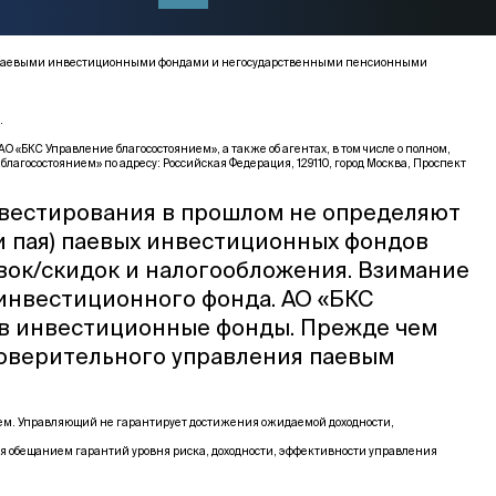
ми, паевыми инвестиционными фондами и негосударственными пенсионными
.
КС Управление благосостоянием», а также об агентах, в том числе о полном,
благосостоянием» по адресу: Российская Федерация, 129110, город Москва, Проспект
нвестирования в прошлом не определяют
и пая) паевых инвестиционных фондов
вок/скидок и налогообложения. Взимание
 инвестиционного фонда. АО «БКС
 в инвестиционные фонды. Прежде чем
доверительного управления паевым
щем. Управляющий не гарантирует достижения ожидаемой доходности,
я обещанием гарантий уровня риска, доходности, эффективности управления