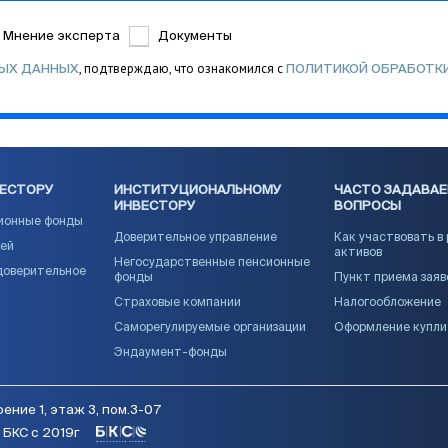
Мнение эксперта
Документы
, подтверждаю, что ознакомился с
НЫХ ДАННЫХ
ПОЛИТИКОЙ ОБРАБОТК
ВЕСТОРУ
ИНСТИТУЦИОНАЛЬНОМУ
ЧАСТО ЗАДАВА
ИНВЕСТОРУ
ВОПРОСЫ
ионные фонды
Доверительное управление
Как участвовать в
ией
активов
Негосударственные пенсионные
доверительное
фонды
Пункт приема заяв
Страховые компании
Налогообложение
Саморегулируемые организации
Оформление купл
Эндаумент-фонды
ение 1, этаж 3, пом.3-07
БКС с 2019г