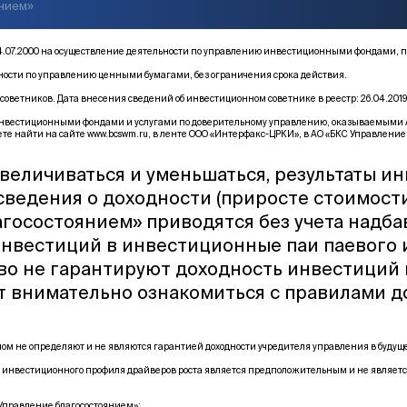
янием»
от 14.07.2000 на осуществление деятельности по управлению инвестиционными фонда
ьности по управлению ценными бумагами, без ограничения срока действия.
оветников. Дата внесения сведений об инвестиционном советнике в реестр: 26.04.2019
естиционными фондами и услугами по доверительному управлению, оказываемыми АО «Б
те найти на сайте
www.bcswm.ru
, в ленте ООО «Интерфакс-ЦРКИ», в АО «БКС Управление 
величиваться и уменьшаться, результаты и
 сведения о доходности (приросте стоимост
госостоянием» приводятся без учета надба
инвестиций в инвестиционные паи паевого
тво не гарантируют доходность инвестиций
т внимательно ознакомиться с правилами 
м не определяют и не являются гарантией доходности учредителя управления в буду
 инвестиционного профиля драйверов роста является предположительным и не являетс
правление благосостоянием»: