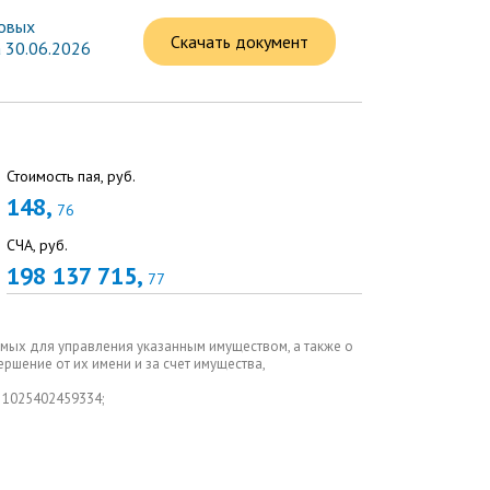
овых
Скачать документ
 30.06.2026
Стоимость пая, руб.
148,
76
СЧА, руб.
198 137 715,
77
мых для управления указанным имуществом, а также о
шение от их имени и за счет имущества,
 1025402459334;