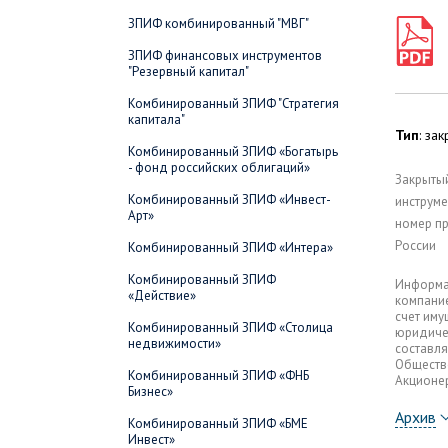
ЗПИФ комбинированный "МВГ"
ЗПИФ финансовых инструментов
"Резервный капитал"
Комбинированный ЗПИФ "Стратегия
капитала"
Тип
: за
Комбинированный ЗПИФ «Богатырь
- фонд российских облигаций»
Закрыты
Комбинированный ЗПИФ «Инвест-
инструме
Арт»
номер пр
России
Комбинированный ЗПИФ «Интера»
Комбинированный ЗПИФ
Информа
«Действие»
компание
счет иму
Комбинированный ЗПИФ «Столица
юридичес
недвижимости»
составля
Общество
Комбинированный ЗПИФ «ФНБ
Акционе
Бизнес»
Архив
Комбинированный ЗПИФ «БМЕ
Инвест»