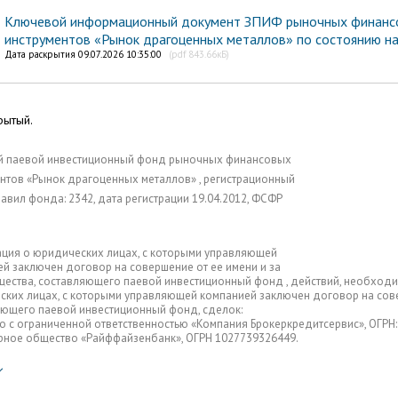
Ключевой информационный документ ЗПИФ рыночных финанс
инструментов «Рынок драгоценных металлов» по состоянию на
Дата раскрытия 09.07.2026 10:35:00
(pdf 843.66кБ)
крытый.
й паевой инвестиционный фонд рыночных финансовых
нтов «Рынок драгоценных металлов» , регистрационный
авил фонда: 2342, дата регистрации 19.04.2012, ФСФР
ция о юридических лицах, с которыми управляющей
й заключен договор на совершение от ее имени и за
щества, составляющего паевой инвестиционный фонд , действий, необходи
ких лицах, с которыми управляющей компанией заключен договор на совер
ющего паевой инвестиционный фонд, сделок:
 с ограниченной ответственностью «Компания Брокеркредитсервис», ОГРН:
рное общество «Райффайзенбанк», ОГРН 1027739326449.