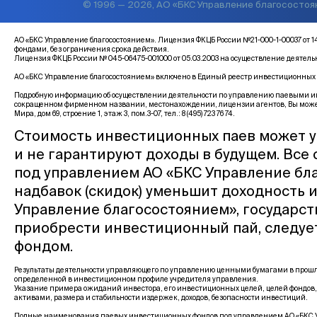
© 1996 — 2026, АО «БКС Управление благососто
АО «БКС Управление благосостоянием». Лицензия ФКЦБ России №21-000-1-00037 
фондами, без ограничения срока действия.
Лицензия ФКЦБ России № 045-06475-001000 от 05.03.2003 на осуществление деятел
АО «БКС Управление благосостоянием» включено в Единый реестр инвестиционных с
Подробную информацию об осуществлении деятельности по управлению паевыми инв
сокращенном фирменном названии, местонахождении, лицензии агентов, Вы може
Мира, дом 69, строение 1, этаж 3, пом.3-07, тел.: 8 (495) 723 76 74.
Стоимость инвестиционных паев может у
и не гарантируют доходы в будущем. Все
под управлением АО «БКС Управление бла
надбавок (скидок) уменьшит доходность 
Управление благосостоянием», государс
приобрести инвестиционный пай, следуе
фондом.
Результаты деятельности управляющего по управлению ценными бумагами в прошло
определенной в инвестиционном профиле учредителя управления.
Указание примера ожиданий инвестора, его инвестиционных целей, целей фондов,
активами, размера и стабильности издержек, доходов, безопасности инвестиций.
Полные наименования паевых инвестиционных фондов под управлением АО «БКС У