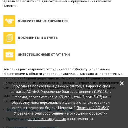
делать все возможное для сохранения и приумножения капитала
клиента.
ДОВЕРИТЕЛЬНОЕ УПРАВЛЕНИЕ
ДОКУМЕНТЫ И ОТЧЕТЫ
ИНВЕСТИЦИОННЫЕ СТРАТЕГИИ
Компания рассматривает сотрудничество с Институциональными
Инвесторами в области управления активами как одно из приоритетных
направлений своей деятельности. Мы работаем с 14 клиентами –
×
негосударственными пенсионными фондами, страховыми компаниями,
Продолжая пользование данным сайтом, я выражаю свое
саморегулируемыми организациями, благотворительными фондами.
согласие АО «БКС Управление благосостоянием» (129110, г.
«БКС Управление благосостоянием» – один из лидеров по объему
Москва, проспект Мира, д. 69, стр.1, этаж 3, пом. 3-07) на
пенсионных накоплений, переданных ПФР.
обработку моих персональных данных с использованием
интернет-сервисов Яндекс Метрика. С
Политикой АО «БКС
Негосударственные пенсионные фонды
Управление благосостоянием» в отношении обработки
персональных данных
ознакомлен(-а).
Страховые компании