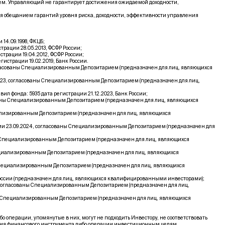
щем. Управляющий не гарантирует достижения ожидаемой доходности,
я обещанием гарантий уровня риска, доходности, эффективности управления
4.09.1998, ФКЦБ;
рации 28.05.2013, ФСФР России;
рации 19.04.2012, ФСФР России;
страции 19.02.2019, Банк России.
гласованы Специализированным Депозитарием (предназначен для лиц, являющихся
023, согласованы Специализированным Депозитарием (предназначен для лиц,
фонда: 5935 дата регистрации 21.12.2023, Банк России;
ваны Специализированным Депозитарием (предназначен для лиц, являющихся
ализированным Депозитарием (предназначен для лиц, являющихся
ии 23.09.2024, согласованы Специализированным Депозитарием (предназначен для
ы Специализированным Депозитарием (предназначен для лиц, являющихся
ециализированным Депозитарием (предназначен для лиц, являющихся
Специализированным Депозитарием (предназначен для лиц, являющихся
России (предназначен для лиц, являющихся квалифицированными инвесторами);
 согласованы Специализированным Депозитарием (предназначен для лиц,
ы Специализированным Депозитарием (предназначен для лиц, являющихся
ерации, упомянутые в них, могут не подходить Инвестору, не соответствовать
вия финансового инструмента либо операции инвестиционным целям,