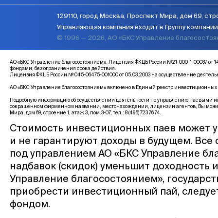
129110, город Москва, Проспект Мира, дом 69, стро
Управляющая компания входит в Группу компаний 
© 1996 — 2026, АО «БКС Управление благососто
АО «БКС Управление благосостоянием». Лицензия ФКЦБ России №21-000-1-00037 
фондами, без ограничения срока действия.
Лицензия ФКЦБ России № 045-06475-001000 от 05.03.2003 на осуществление деятел
АО «БКС Управление благосостоянием» включено в Единый реестр инвестиционных с
Подробную информацию об осуществлении деятельности по управлению паевыми инв
сокращенном фирменном названии, местонахождении, лицензии агентов, Вы може
Мира, дом 69, строение 1, этаж 3, пом.3-07, тел.: 8 (495) 723 76 74.
Стоимость инвестиционных паев может у
и не гарантируют доходы в будущем. Все
под управлением АО «БКС Управление бла
надбавок (скидок) уменьшит доходность 
Управление благосостоянием», государс
приобрести инвестиционный пай, следуе
фондом.