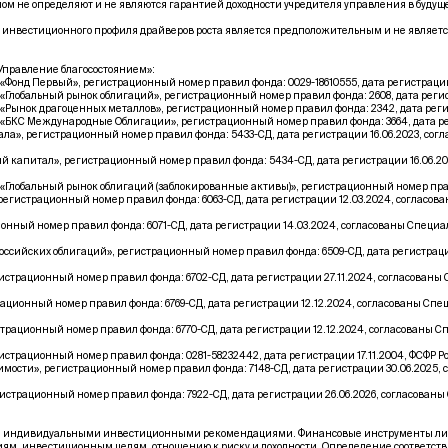
м не определяют и не являются гарантией доходности учредителя управления в буду
 инвестиционного профиля драйверов роста является предположительным и не являетс
правление благосостоянием»:
нд Первый», регистрационный номер правил фонда: 0029-18610555, дата регистрации 1
обальный рынок облигаций», регистрационный номер правил фонда: 2608, дата регист
нок драгоценных металлов», регистрационный номер правил фонда: 2342, дата регист
КС Международные Облигации», регистрационный номер правил фонда: 3664, дата реги
», регистрационный номер правил фонда: 5433-СД, дата регистрации 16.06.2023, со
капитал», регистрационный номер правил фонда: 5434-СД, дата регистрации 16.06.2
обальный рынок облигаций (заблокированные активы)», регистрационный номер правил 
гистрационный номер правил фонда: 6063-СД, дата регистрации 12.03.2024, согласо
ный номер правил фонда: 6071-СД, дата регистрации 14.03.2024, согласованы Специ
ссийских облигаций», регистрационный номер правил фонда: 6509-СД, дата регистрац
трационный номер правил фонда: 6702-СД, дата регистрации 27.11.2024, согласован
ионный номер правил фонда: 6769-СД, дата регистрации 12.12.2024, согласованы Сп
ационный номер правил фонда: 6770-СД, дата регистрации 12.12.2024, согласованы 
трационный номер правил фонда: 0281-58232442, дата регистрации 17.11.2004, ФСФР 
ти», регистрационный номер правил фонда: 7148-СД, дата регистрации 30.06.2025,
трационный номер правил фонда: 7922-СД, дата регистрации 26.06.2026, согласован
 индивидуальными инвестиционными рекомендациями. Финансовые инструменты либо оп
ям, инвестиционным целям, отношению к риску и доходности. Определение соответст