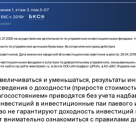
ение 1, этаж 3, пом.3-07
БКС с 2019г
янием»
от 14.07.2000 на осуществление деятельности по управлению инвестиционными фонда
ьности по управлению ценными бумагами, без ограничения срока действия.
оветников. Дата внесения сведений об инвестиционном советнике в реестр: 26.04.2019
естиционными фондами и услугами по доверительному управлению, оказываемыми АО «Б
те найти на сайте
www.bcswm.ru
, в ленте ООО «Интерфакс-ЦРКИ», в АО «БКС Управление 
величиваться и уменьшаться, результаты и
 сведения о доходности (приросте стоимост
госостоянием» приводятся без учета надба
инвестиций в инвестиционные паи паевого
тво не гарантируют доходность инвестиций
т внимательно ознакомиться с правилами 