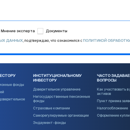
Мнение эксперта
Документы
, подтверждаю, что ознакомился с
НЫХ ДАННЫХ
ПОЛИТИКОЙ ОБРАБОТК
ВЕСТОРУ
ИНСТИТУЦИОНАЛЬНОМУ
ЧАСТО ЗАДАВА
ИНВЕСТОРУ
ВОПРОСЫ
ионные фонды
Доверительное управление
Как участвовать в
ией
активов
Негосударственные пенсионные
доверительное
фонды
Пункт приема заяв
Страховые компании
Налогообложение
Саморегулируемые организации
Оформление купл
Эндаумент-фонды