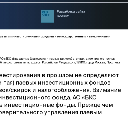
Разработка сайта
Redsoft
ми, паевыми инвестиционными фондами и негосударственными пенсионными
.
КС Управление благосостоянием», а также об агентах, в том числе о полном,
благосостоянием» по адресу: Российская Федерация, 129110, город Москва, Проспект
нвестирования в прошлом не определяют
и пая) паевых инвестиционных фондов
вок/скидок и налогообложения. Взимание
 инвестиционного фонда. АО «БКС
 в инвестиционные фонды. Прежде чем
доверительного управления паевым