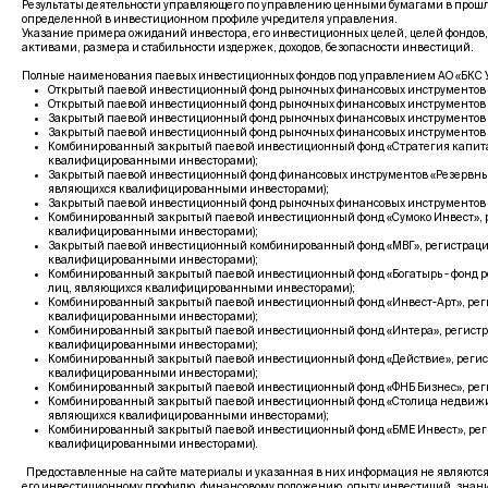
Результаты деятельности управляющего по управлению ценными бумагами в прошло
определенной в инвестиционном профиле учредителя управления.
Указание примера ожиданий инвестора, его инвестиционных целей, целей фондов,
активами, размера и стабильности издержек, доходов, безопасности инвестиций.
Полные наименования паевых инвестиционных фондов под управлением АО «БКС У
Открытый паевой инвестиционный фонд рыночных финансовых инструментов «Фо
Открытый паевой инвестиционный фонд рыночных финансовых инструментов «Гл
Закрытый паевой инвестиционный фонд рыночных финансовых инструментов «Ры
Закрытый паевой инвестиционный фонд рыночных финансовых инструментов «Б
Комбинированный закрытый паевой инвестиционный фонд «Стратегия капитала
квалифицированными инвесторами);
Закрытый паевой инвестиционный фонд финансовых инструментов «Резервный 
являющихся квалифицированными инвесторами);
Закрытый паевой инвестиционный фонд рыночных финансовых инструментов «Гл
Комбинированный закрытый паевой инвестиционный фонд «Сумоко Инвест», ре
квалифицированными инвесторами);
Закрытый паевой инвестиционный комбинированный фонд «МВГ», регистрацион
квалифицированными инвесторами);
Комбинированный закрытый паевой инвестиционный фонд «Богатырь - фонд ро
лиц, являющихся квалифицированными инвесторами);
Комбинированный закрытый паевой инвестиционный фонд «Инвест-Арт», регис
квалифицированными инвесторами);
Комбинированный закрытый паевой инвестиционный фонд «Интера», регистрац
квалифицированными инвесторами);
Комбинированный закрытый паевой инвестиционный фонд «Действие», регистр
квалифицированными инвесторами);
Комбинированный закрытый паевой инвестиционный фонд «ФНБ Бизнес», регис
Комбинированный закрытый паевой инвестиционный фонд «Столица недвижимос
являющихся квалифицированными инвесторами);
Комбинированный закрытый паевой инвестиционный фонд «БМЕ Инвест», регис
квалифицированными инвесторами).
Предоставленные на сайте материалы и указанная в них информация не являются
его инвестиционному профилю, финансовому положению, опыту инвестиций, знани