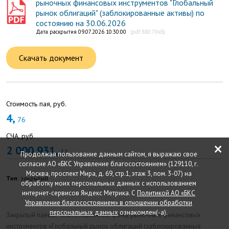
рыночных финансовых инструментов "Глобальный
рынок облигаций" (заблокированные активы) по
состоянию на 30.06.2026
Дата раскрытия 09.07.2026 10:30:00
(pdf 880.70кБ)
Скачать документ
Стоимость пая, руб.
4,
76
СЧА, руб.
×
2 000 931,
11
Продолжая пользование данным сайтом, я выражаю свое
согласие АО «БКС Управление благосостоянием» (129110, г.
Москва, проспект Мира, д. 69, стр.1, этаж 3, пом. 3-07) на
Тип
: закрытый
обработку моих персональных данных с использованием
интернет-сервисов Яндекс Метрика. С
Политикой АО «БКС
Управление благосостоянием» в отношении обработки
персональных данных
ознакомлен(-а).
Закрытый паевой инвестиционный фонд рыночных финансовых
инструментов «Глобальный рынок облигаций (заблокированные