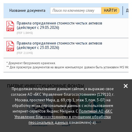
Название документа
НАЙТИ
Дат
Правила определения стоимости чистых активов
(действуют с 29.05.2026)
(PDF 1.84МБ)
Правила определения стоимости чистых активов
(действуют с 23.03.2026)
(PDF 2.11МБ)
* Документ бессрочного хранения.
** Для просмотра документов на вашем компьютере должен быть установлен MS Word 
×
ПАЕВЫЕ ИНВЕСТИЦИОННЫЕ ФОНДЫ
Продолжая пользование данным сайтом, я выражаю свое
согласие АО «БКС Управление благосостоянием» (129110, г.
Москва, проспект Мира, д. 69, стр.1, этаж 3, пом. 3-07) на
обработку моих персональных данных с использованием
интернет-сервисов Яндекс Метрика. С
Политикой АО «БКС
Управление благосостоянием» в отношении обработки
персональных данных
ознакомлен(-а).
Глобальные
Глобальный рынок
Фонд Первый
Природные
инновации
акций
ресурсы