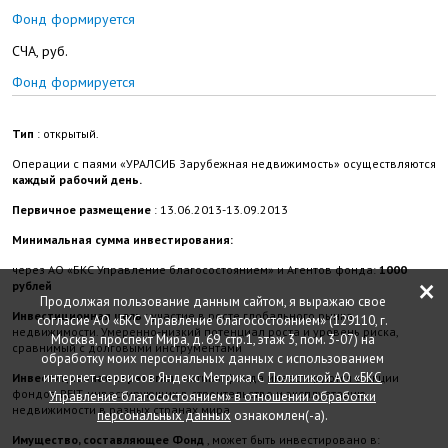
Фонд формируется
СЧА, руб.
Фонд формируется
Тип
: открытый.
Операции с паями «УРАЛСИБ Зарубежная недвижимость» осуществляются
каждый рабочий день.
Первичное размещение
: 13.06.2013-13.09.2013
Минимальная сумма инвестирования:
через АО «БКС Управление благосостоянием» и Агентов фонда:
1000
×
рублей
Продолжая пользование данным сайтом, я выражаю свое
Инвестиционная цель
: участие в росте глобального рынка
согласие АО «БКС Управление благосостоянием» (129110, г.
недвижимости. Умеренно-низкий потенциал роста и уровень риска,
Москва, проспект Мира, д. 69, стр.1, этаж 3, пом. 3-07) на
сравнимый с долговыми инструментами
обработку моих персональных данных с использованием
интернет-сервисов Яндекс Метрика. С
Политикой АО «БКС
Инвестиционная стратегия
: активы фонда инвестируются в акции
фондов REIT, инвестирующих в строительство и эксплуатацию
Управление благосостоянием» в отношении обработки
недвижимости в разных странах мира
персональных данных
ознакомлен(-а).
Имущество, составляющее Фонд
, может быть инвестировано в: