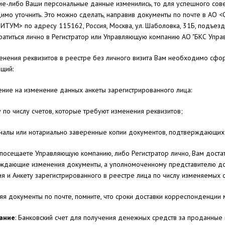
кие-либо Ваши персональные данные изменились, то для успешного сов
имо уточнить. Это можно сделать, направив документы по почте в АО 
УМ> по адресу 115162, Россия, Москва, ул. Шаболовка, 31Б, подъезд 3
ратиться лично в Регистратор или Управляющую компанию АО "БКС Управ
енения реквизитов в реестре без личного визита Вам необходимо сфор
щий:
ление на изменение данных анкеты зарегистрированного лица:
у по числу счетов, которые требуют изменения реквизитов;
иналы или нотариально заверенные копии документов, подтверждающих
 посещаете Управляющую компанию, либо Регистратор лично, Вам достат
ждающие изменения документы, а уполномоченному представителю до
я и Анкету зарегистрированного в реестре лица по числу изменяемых с
яя документы по почте, помните, что сроки доставки корреспонденции 
ание
: Банковский счет для получения денежных средств за проданные 