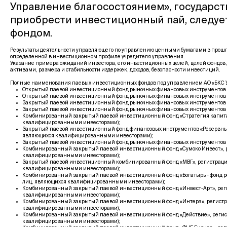
Управление благосостоянием», государс
приобрести инвестиционный пай, следуе
фондом.
Результаты деятельности управляющего по управлению ценными бумагами в прошло
определенной в инвестиционном профиле учредителя управления.
Указание примера ожиданий инвестора, его инвестиционных целей, целей фондов,
активами, размера и стабильности издержек, доходов, безопасности инвестиций.
Полные наименования паевых инвестиционных фондов под управлением АО «БКС У
Открытый паевой инвестиционный фонд рыночных финансовых инструментов «Фо
Открытый паевой инвестиционный фонд рыночных финансовых инструментов «Гл
Закрытый паевой инвестиционный фонд рыночных финансовых инструментов «Ры
Закрытый паевой инвестиционный фонд рыночных финансовых инструментов «Б
Комбинированный закрытый паевой инвестиционный фонд «Стратегия капитала
квалифицированными инвесторами);
Закрытый паевой инвестиционный фонд финансовых инструментов «Резервный 
являющихся квалифицированными инвесторами);
Закрытый паевой инвестиционный фонд рыночных финансовых инструментов «Гл
Комбинированный закрытый паевой инвестиционный фонд «Сумоко Инвест», ре
квалифицированными инвесторами);
Закрытый паевой инвестиционный комбинированный фонд «МВГ», регистрацион
квалифицированными инвесторами);
Комбинированный закрытый паевой инвестиционный фонд «Богатырь - фонд ро
лиц, являющихся квалифицированными инвесторами);
Комбинированный закрытый паевой инвестиционный фонд «Инвест-Арт», регис
квалифицированными инвесторами);
Комбинированный закрытый паевой инвестиционный фонд «Интера», регистрац
квалифицированными инвесторами);
Комбинированный закрытый паевой инвестиционный фонд «Действие», регистр
квалифицированными инвесторами);