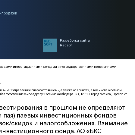
и-продажи
Разработка сайта
Redsoft
ми, паевыми инвестиционными фондами и негосударственными пенсионными
.
КС Управление благосостоянием», а также об агентах, в том числе о полном,
благосостоянием» по адресу: Российская Федерация, 129110, город Москва, Проспект
нвестирования в прошлом не определяют
и пая) паевых инвестиционных фондов
вок/скидок и налогообложения. Взимание
 инвестиционного фонда. АО «БКС