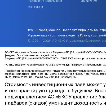
управление
Раскрытие информации
Контакты
129110, город Москва, Проспект Мира, дом 69, стро
Управляющая компания входит в Группу компаний 
© 1996 — 2026, АО «БКС Управление благососто
АО «БКС Управление благосостоянием». Лицензия ФКЦБ России №21-000-1-00037 
фондами, без ограничения срока действия.
Лицензия ФКЦБ России № 045-06475-001000 от 05.03.2003 на осуществление деятел
АО «БКС Управление благосостоянием» включено в Единый реестр инвестиционных с
Подробную информацию об осуществлении деятельности по управлению паевыми инв
сокращенном фирменном названии, местонахождении, лицензии агентов, Вы може
Мира, дом 69, строение 1, этаж 3, пом.3-07, тел.: 8 (495) 723 76 74.
Стоимость инвестиционных паев может у
и не гарантируют доходы в будущем. Все
под управлением АО «БКС Управление бла
надбавок (скидок) уменьшит доходность 