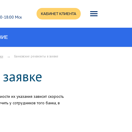
КАБИНЕТ КЛИЕНТА
:00-18:00 Мск
НИЕ
→
жи
Банковские реквизиты в заявке
 заявке
ности их указания зависит скорость
ить у сотрудников того банка, в