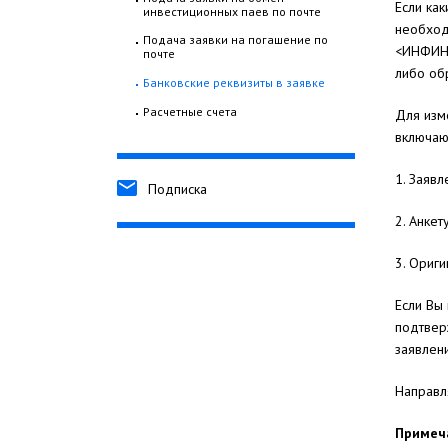
Если ка
инвестиционных паев по почте
необход
Подача заявки на погашение по
<ИНФИНИТ
почте
либо об
Банковские реквизиты в заявке
Расчетные счета
Для изм
включаю
1. Заяв
Подписка
2. Анкет
3. Ориг
Если Вы
подтвер
заявлени
Направл
Примеч