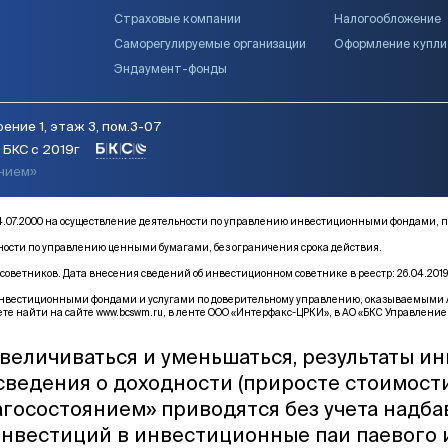
Страховые компании
Налогообложение
Саморегулируемые организации
Оформление купл
Эндаумент-фонды
ение 1, этаж 3, пом.3-07
БКС с 2019г
янием»
от 14.07.2000 на осуществление деятельности по управлению инвестиционными фонда
ьности по управлению ценными бумагами, без ограничения срока действия.
оветников. Дата внесения сведений об инвестиционном советнике в реестр: 26.04.2019
естиционными фондами и услугами по доверительному управлению, оказываемыми АО «Б
те найти на сайте
www.bcswm.ru
, в ленте ООО «Интерфакс-ЦРКИ», в АО «БКС Управление 
величиваться и уменьшаться, результаты и
 сведения о доходности (приросте стоимост
госостоянием» приводятся без учета надба
инвестиций в инвестиционные паи паевого