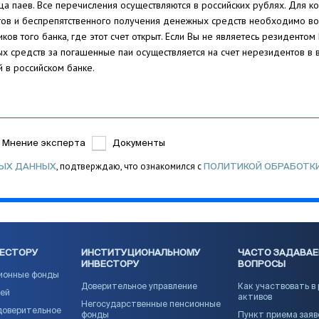
ца паев. Все перечисления осуществляются в российских рублях. Для к
тов и беспрепятственного получения денежных средств необходимо вос
ков того банка, где этот счет открыт. Если Вы не являетесь резиденто
х средств за погашенные паи осуществляется на счет нерезидентов в 
 в российском банке.
Мнение эксперта
Документы
, подтверждаю, что ознакомился с
НЫХ ДАННЫХ
ПОЛИТИКОЙ ОБРАБОТК
ВЕСТОРУ
ИНСТИТУЦИОНАЛЬНОМУ
ЧАСТО ЗАДАВА
ИНВЕСТОРУ
ВОПРОСЫ
ионные фонды
Доверительное управление
Как участвовать в
ией
активов
Негосударственные пенсионные
доверительное
фонды
Пункт приема заяв