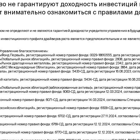
тво не гарантируют доходность инвестиций
т внимательно ознакомиться с правилами 
м не определяют и не являются гарантией доходности учредителя управления в буду
 инвестиционного профиля драйверов роста является предположительным и не являетс
правление благосостоянием»:
нд Первый», регистрационный номер правил фонда: 0029-18610555, дата регистрации 1
обальный рынок облигаций», регистрационный номер правил фонда: 2608, дата регист
нок драгоценных металлов», регистрационный номер правил фонда: 2342, дата регист
КС Международные Облигации», регистрационный номер правил фонда: 3664, дата реги
», регистрационный номер правил фонда: 5433-СД, дата регистрации 16.06.2023, со
капитал», регистрационный номер правил фонда: 5434-СД, дата регистрации 16.06.2
обальный рынок облигаций (заблокированные активы)», регистрационный номер правил 
гистрационный номер правил фонда: 6063-СД, дата регистрации 12.03.2024, согласо
ный номер правил фонда: 6071-СД, дата регистрации 14.03.2024, согласованы Специ
ссийских облигаций», регистрационный номер правил фонда: 6509-СД, дата регистрац
трационный номер правил фонда: 6702-СД, дата регистрации 27.11.2024, согласован
ионный номер правил фонда: 6769-СД, дата регистрации 12.12.2024, согласованы Сп
ационный номер правил фонда: 6770-СД, дата регистрации 12.12.2024, согласованы 