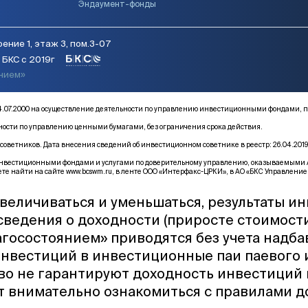
Эндаумент-фонды
ение 1, этаж 3, пом.3-07
БКС с 2019г
янием»
от 14.07.2000 на осуществление деятельности по управлению инвестиционными фонда
ьности по управлению ценными бумагами, без ограничения срока действия.
оветников. Дата внесения сведений об инвестиционном советнике в реестр: 26.04.2019
естиционными фондами и услугами по доверительному управлению, оказываемыми АО «Б
те найти на сайте
www.bcswm.ru
, в ленте ООО «Интерфакс-ЦРКИ», в АО «БКС Управление 
величиваться и уменьшаться, результаты и
 сведения о доходности (приросте стоимост
госостоянием» приводятся без учета надба
инвестиций в инвестиционные паи паевого
тво не гарантируют доходность инвестиций
т внимательно ознакомиться с правилами 