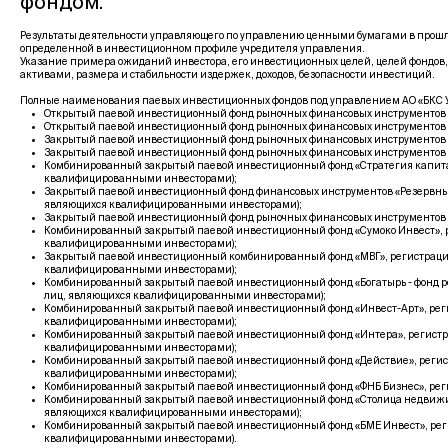
фондом.
Результаты деятельности управляющего по управлению ценными бумагами в прошло
определенной в инвестиционном профиле учредителя управления.
Указание примера ожиданий инвестора, его инвестиционных целей, целей фондов,
активами, размера и стабильности издержек, доходов, безопасности инвестиций.
Полные наименования паевых инвестиционных фондов под управлением АО «БКС У
Открытый паевой инвестиционный фонд рыночных финансовых инструментов «Фо
Открытый паевой инвестиционный фонд рыночных финансовых инструментов «Гл
Закрытый паевой инвестиционный фонд рыночных финансовых инструментов «Ры
Закрытый паевой инвестиционный фонд рыночных финансовых инструментов «Б
Комбинированный закрытый паевой инвестиционный фонд «Стратегия капитала
квалифицированными инвесторами);
Закрытый паевой инвестиционный фонд финансовых инструментов «Резервный 
являющихся квалифицированными инвесторами);
Закрытый паевой инвестиционный фонд рыночных финансовых инструментов «Гл
Комбинированный закрытый паевой инвестиционный фонд «Сумоко Инвест», ре
квалифицированными инвесторами);
Закрытый паевой инвестиционный комбинированный фонд «МВГ», регистрацион
квалифицированными инвесторами);
Комбинированный закрытый паевой инвестиционный фонд «Богатырь - фонд ро
лиц, являющихся квалифицированными инвесторами);
Комбинированный закрытый паевой инвестиционный фонд «Инвест-Арт», регис
квалифицированными инвесторами);
Комбинированный закрытый паевой инвестиционный фонд «Интера», регистрац
квалифицированными инвесторами);
Комбинированный закрытый паевой инвестиционный фонд «Действие», регистр
квалифицированными инвесторами);
Комбинированный закрытый паевой инвестиционный фонд «ФНБ Бизнес», регис
Комбинированный закрытый паевой инвестиционный фонд «Столица недвижимос
являющихся квалифицированными инвесторами);
Комбинированный закрытый паевой инвестиционный фонд «БМЕ Инвест», регис
квалифицированными инвесторами).