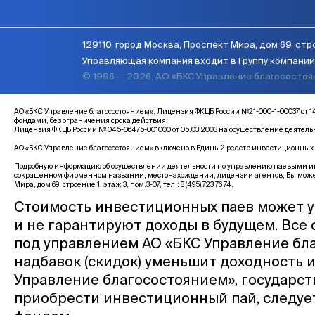
129110, город Москва, Проспект Мира, дом 69, стро
Управляющая компания входит в Группу компаний 
© 1996 — 2026, АО «БКС Управление благососто
АО «БКС Управление благосостоянием». Лицензия ФКЦБ России №21-000-1-00037 
фондами, без ограничения срока действия.
Лицензия ФКЦБ России № 045-06475-001000 от 05.03.2003 на осуществление деятел
АО «БКС Управление благосостоянием» включено в Единый реестр инвестиционных с
Подробную информацию об осуществлении деятельности по управлению паевыми инв
сокращенном фирменном названии, местонахождении, лицензии агентов, Вы може
Мира, дом 69, строение 1, этаж 3, пом.3-07, тел.: 8 (495) 723 76 74.
Стоимость инвестиционных паев может у
и не гарантируют доходы в будущем. Все
под управлением АО «БКС Управление бла
надбавок (скидок) уменьшит доходность 
Управление благосостоянием», государс
приобрести инвестиционный пай, следуе