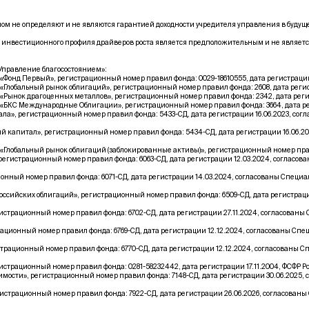
м не определяют и не являются гарантией доходности учредителя управления в буду
 инвестиционного профиля драйверов роста является предположительным и не являетс
правление благосостоянием»:
нд Первый», регистрационный номер правил фонда: 0029-18610555, дата регистрации 1
обальный рынок облигаций», регистрационный номер правил фонда: 2608, дата регист
нок драгоценных металлов», регистрационный номер правил фонда: 2342, дата регист
КС Международные Облигации», регистрационный номер правил фонда: 3664, дата реги
», регистрационный номер правил фонда: 5433-СД, дата регистрации 16.06.2023, со
капитал», регистрационный номер правил фонда: 5434-СД, дата регистрации 16.06.2
обальный рынок облигаций (заблокированные активы)», регистрационный номер правил 
гистрационный номер правил фонда: 6063-СД, дата регистрации 12.03.2024, согласо
ный номер правил фонда: 6071-СД, дата регистрации 14.03.2024, согласованы Специ
ссийских облигаций», регистрационный номер правил фонда: 6509-СД, дата регистрац
трационный номер правил фонда: 6702-СД, дата регистрации 27.11.2024, согласован
ионный номер правил фонда: 6769-СД, дата регистрации 12.12.2024, согласованы Сп
ационный номер правил фонда: 6770-СД, дата регистрации 12.12.2024, согласованы 
трационный номер правил фонда: 0281-58232442, дата регистрации 17.11.2004, ФСФР 
ти», регистрационный номер правил фонда: 7148-СД, дата регистрации 30.06.2025,
трационный номер правил фонда: 7922-СД, дата регистрации 26.06.2026, согласован