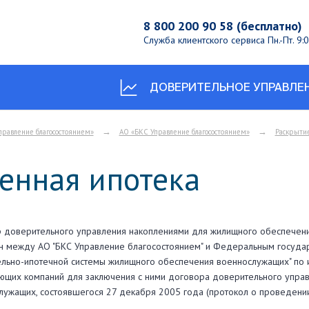
8 800 200 90 58 (бесплатно)
Служба клиентского сервиса
Пн.-Пт. 9
ДОВЕРИТЕЛЬНОЕ УПРАВЛЕ
→
→
правление благосостоянием»
АО «БКС Управление благосостоянием»
Раскрыти
енная ипотека
 доверительного управления накоплениями для жилищного обеспечен
н между АО "БКС Управление благосостоянием" и Федеральным госуд
ельно-ипотечной системы жилищного обеспечения военнослужащих" по 
ющих компаний для заключения с ними договора доверительного упра
лужащих, состоявшегося 27 декабря 2005 года (протокол о проведении