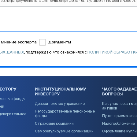
просмотра документов на вашем компьютере должен быть установлен MS Word и Adobe Acr
Мнение эксперта
Документы
, подтверждаю, что ознакомился с
НЫХ ДАННЫХ
ПОЛИТИКОЙ ОБРАБОТК
ВЕСТОРУ
ИНСТИТУЦИОНАЛЬНОМУ
ЧАСТО ЗАДАВА
ИНВЕСТОРУ
ВОПРОСЫ
ионные фонды
Доверительное управление
Как участвовать в
ией
активов
Негосударственные пенсионные
доверительное
фонды
Пункт приема заяв
Страховые компании
Налогообложение
Саморегулируемые организации
Оформление купл