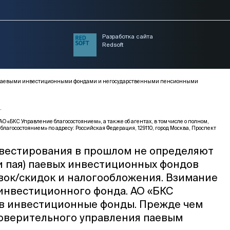
Разработка сайта
Redsoft
ми, паевыми инвестиционными фондами и негосударственными пенсионными
.
КС Управление благосостоянием», а также об агентах, в том числе о полном,
благосостоянием» по адресу: Российская Федерация, 129110, город Москва, Проспект
нвестирования в прошлом не определяют
и пая) паевых инвестиционных фондов
вок/скидок и налогообложения. Взимание
 инвестиционного фонда. АО «БКС
 в инвестиционные фонды. Прежде чем
доверительного управления паевым