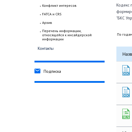
Кодекс 
Конфликт интересов
формиро
FATCA и CRS
"БКС Уп
Архив
Перечень информации,
По годам
относящейся к инсайдерской
информации
Контакты
Назв
Подписка