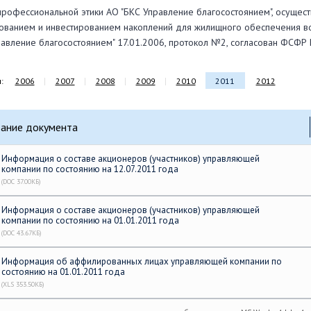
профессиональной этики АО "БКС Управление благосостоянием", осущест
ванием и инвестированием накоплений для жилищного обеспечения в
равление благосостоянием" 17.01.2006, протокол №2, согласован ФСФР 
:
2006
2007
2008
2009
2010
2011
2012
ание документа
Информация о составе акционеров (участников) управляющей
компании по состоянию на 12.07.2011 года
(DOC 37.00КБ)
Информация о составе акционеров (участников) управляющей
компании по состоянию на 01.01.2011 года
(DOC 43.67КБ)
Информация об аффилированных лицах управляющей компании по
состоянию на 01.01.2011 года
(XLS 353.50КБ)