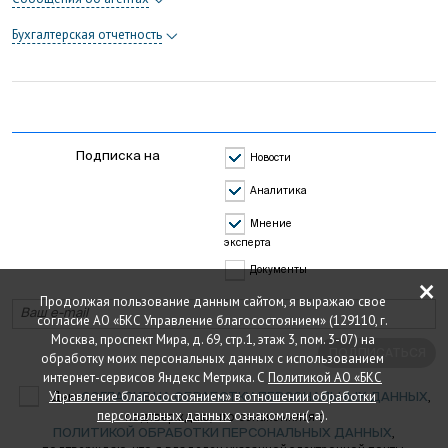
Бухгалтерская отчетность
Подписка на
Новости
Аналитика
Мнение
эксперта
Документы
×
Продолжая пользование данным сайтом, я выражаю свое
согласие АО «БКС Управление благосостоянием» (129110, г.
Москва, проспект Мира, д. 69, стр.1, этаж 3, пом. 3-07) на
ПОДПИСАТЬСЯ
обработку моих персональных данных с использованием
интернет-сервисов Яндекс Метрика. С
Политикой АО «БКС
Даю
Управление благосостоянием» в отношении обработки
,
СОГЛАСИЕ НА ОБРАБОТКУ ПЕРСОНАЛЬНЫХ ДАННЫХ
персональных данных
ознакомлен(-а).
подтверждаю, что ознакомился с
,
ПОЛИТИКОЙ ОБРАБОТКИ ПЕРСОНАЛЬНЫХ ДАННЫХ