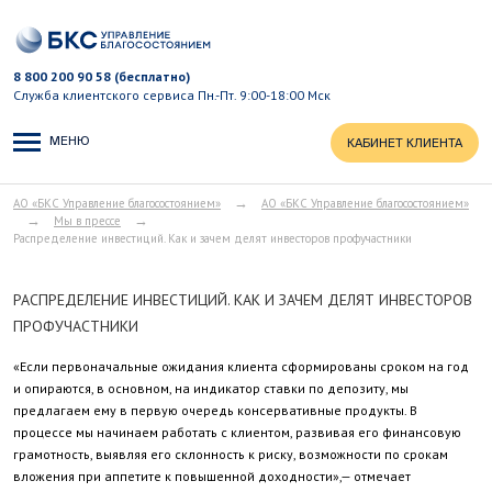
8 800 200 90 58 (бесплатно)
Служба клиентского сервиса
Пн.-Пт. 9:00-18:00 Мск
МЕНЮ
КАБИНЕТ КЛИЕНТА
→
АО «БКС Управление благосостоянием»
АО «БКС Управление благосостоянием»
→
→
Мы в прессе
Распределение инвестиций. Как и зачем делят инвесторов профучастники
РАСПРЕДЕЛЕНИЕ ИНВЕСТИЦИЙ. КАК И ЗАЧЕМ ДЕЛЯТ ИНВЕСТОРОВ
ПРОФУЧАСТНИКИ
«Если первоначальные ожидания клиента сформированы сроком на год
и опираются, в основном, на индикатор ставки по депозиту, мы
предлагаем ему в первую очередь консервативные продукты. В
процессе мы начинаем работать с клиентом, развивая его финансовую
грамотность, выявляя его склонность к риску, возможности по срокам
вложения при аппетите к повышенной доходности»,— отмечает