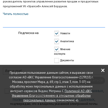
руководитель проектов управления развития продаж и продуктовых
предложений УК «Уралсиб» Алексей Бордуков.
Читать полностью
Подписка на
Новости
Аналитика
Мнение
эксперта
Документы
×
Продолжая пользование данным сайтом, я выражаю свое
согласие АО «БКС Управление благосостоянием» (129110, г.
ПОДПИСАТЬСЯ
Москва, проспект Мира, д. 69, стр.1, этаж 3, пом. 3-07) на
обработку моих персональных данных с использованием
интернет-сервисов Яндекс Метрика. С
Даю
Политикой АО «БКС
,
СОГЛАСИЕ НА ОБРАБОТКУ ПЕРСОНАЛЬНЫХ ДАННЫХ
Управление благосостоянием» в отношении обработки
подтверждаю, что ознакомился с
,
персональных данных
ознакомлен(-а).
ПОЛИТИКОЙ ОБРАБОТКИ ПЕРСОНАЛЬНЫХ ДАННЫХ
подтверждаю, что я владелец указанной электронной почты.