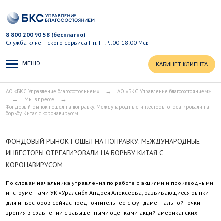
8 800 200 90 58 (бесплатно)
Служба клиентского сервиса
Пн.-Пт. 9:00-18:00 Мск
МЕНЮ
КАБИНЕТ КЛИЕНТА
→
АО «БКС Управление благосостоянием»
АО «БКС Управление благосостоянием»
→
→
Мы в прессе
Фондовый рынок пошел на поправку. Международные инвесторы отреагировали на
борьбу Китая с коронавирусом
ФОНДОВЫЙ РЫНОК ПОШЕЛ НА ПОПРАВКУ. МЕЖДУНАРОДНЫЕ
ИНВЕСТОРЫ ОТРЕАГИРОВАЛИ НА БОРЬБУ КИТАЯ С
КОРОНАВИРУСОМ
По словам начальника управления по работе с акциями и производными
инструментами УК «Уралсиб» Андрея Алексеева, развивающиеся рынки
для инвесторов сейчас предпочтительнее с фундаментальной точки
зрения в сравнении с завышенными оценками акций американских