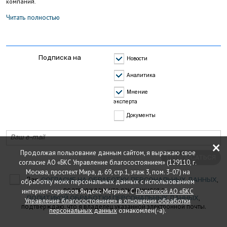
компаний.
Читать полностью
Подписка на
Новости
Аналитика
Мнение
эксперта
Документы
×
Продолжая пользование данным сайтом, я выражаю свое
ПОДПИСАТЬСЯ
согласие АО «БКС Управление благосостоянием» (129110, г.
Москва, проспект Мира, д. 69, стр.1, этаж 3, пом. 3-07) на
Даю
,
СОГЛАСИЕ НА ОБРАБОТКУ ПЕРСОНАЛЬНЫХ ДАННЫХ
обработку моих персональных данных с использованием
подтверждаю, что ознакомился с
интернет-сервисов Яндекс Метрика. С
Политикой АО «БКС
,
ПОЛИТИКОЙ ОБРАБОТКИ ПЕРСОНАЛЬНЫХ ДАННЫХ
Управление благосостоянием» в отношении обработки
подтверждаю, что я владелец указанной электронной почты.
персональных данных
ознакомлен(-а).